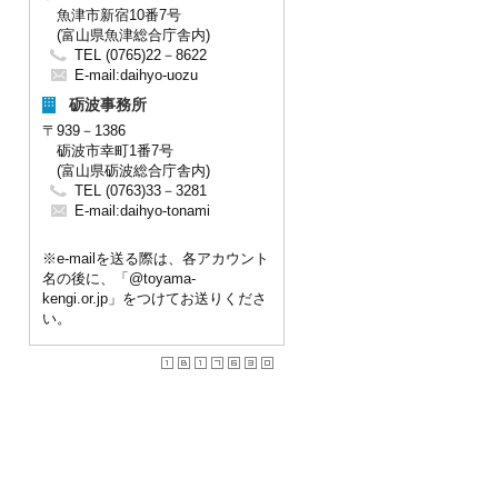
魚津市新宿10番7号
(富山県魚津総合庁舎内)
TEL (0765)22－8622
E-mail:
daihyo-uozu
砺波事務所
〒939－1386
砺波市幸町1番7号
(富山県砺波総合庁舎内)
TEL (0763)33－3281
E-mail:
daihyo-tonami
※e-mailを送る際は、各アカウント
名の後に、「@toyama-
kengi.or.jp」をつけてお送りくださ
い。