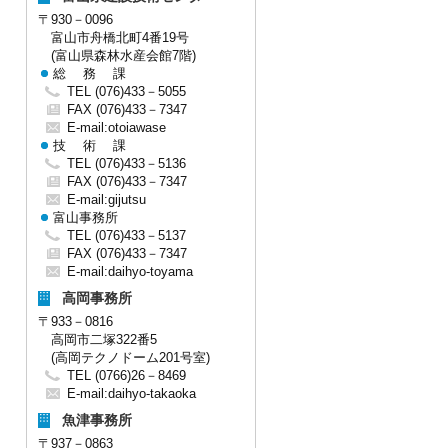
〒930－0096
富山市舟橋北町4番19号
(富山県森林水産会館7階)
総 務 課
TEL (076)433－5055
FAX (076)433－7347
E-mail:
otoiawase
技 術 課
TEL (076)433－5136
FAX (076)433－7347
E-mail:
gijutsu
富山事務所
TEL (076)433－5137
FAX (076)433－7347
E-mail:
daihyo-toyama
高岡事務所
〒933－0816
高岡市二塚322番5
(高岡テクノドーム201号室)
TEL (0766)26－8469
E-mail:
daihyo-takaoka
魚津事務所
〒937－0863